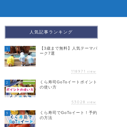
人気記事ランキング
【3歳まで無料】人気テーマパ
1
ーク7選
118971
view
くら寿司GoToイートポイント
2
の使い方
53028
view
くら寿司でGoToイート！予約
3
の方法