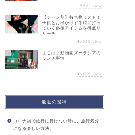
45561
view
【シーン別】持ち物リスト！
4
子供とお出かけする時に持っ
ていく必須アイテムを徹底リ
サーチ
43635
view
よこはま動物園ズーラシアの
5
ランチ事情
43105
view
最近の投稿
コロナ禍で旅行に行けない時に、旅行気分
になる楽しい方法。