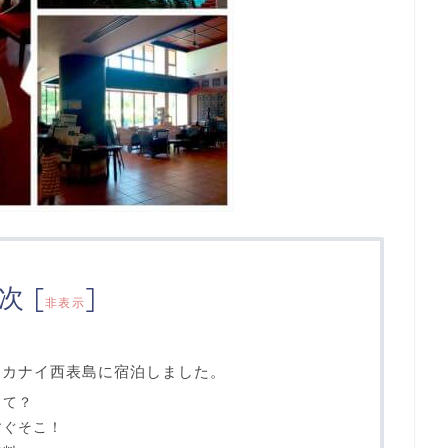
次
[
]
非表示
ニラカナイ西表島に宿泊しました。
って？
すぐそこ！