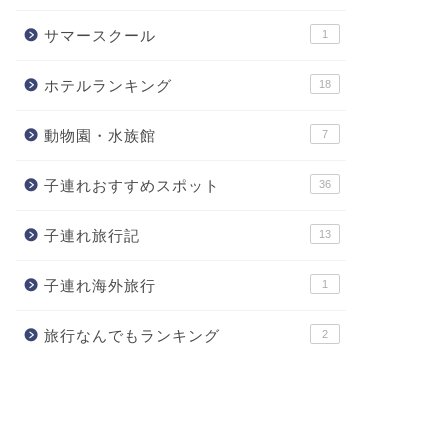
サマースクール
1
ホテルランキング
18
動物園・水族館
7
子連れおすすめスポット
36
子連れ旅行記
13
子連れ海外旅行
1
旅行なんでもランキング
2