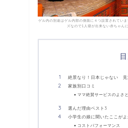
ゲル内の別途はゲル内部の側面に４つ設置されていま
ズなので1人寝が出来ない赤ちゃん
目
絶景なり！日本じゃない 見
家族別口コミ
ママ絶賛サービスのよさ
選んだ理由ベスト3
小学生の娘に聞いたここがよ
コストパフォーマンス