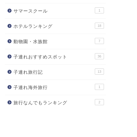
サマースクール
1
ホテルランキング
18
動物園・水族館
7
子連れおすすめスポット
36
子連れ旅行記
13
子連れ海外旅行
1
旅行なんでもランキング
2