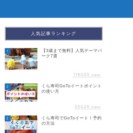
人気記事ランキング
【3歳まで無料】人気テーマパ
1
ーク7選
119003
view
くら寿司GoToイートポイント
2
の使い方
53029
view
くら寿司でGoToイート！予約
3
の方法