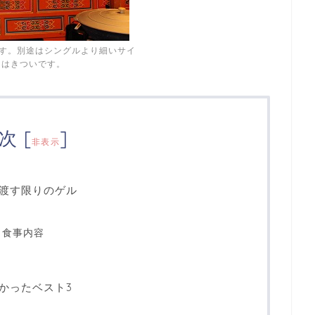
す。別途はシングルより細いサイ
にはきついです。
次
[
]
非表示
渡す限りのゲル
と食事内容
かったベスト3