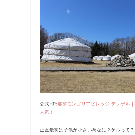
公式HP:
那須モンゴリアビレッジ テンゲル
人気！
正直最初は子供が小さい為なに？ゲルって？