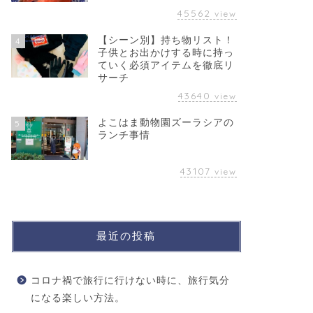
45562
view
【シーン別】持ち物リスト！
4
子供とお出かけする時に持っ
ていく必須アイテムを徹底リ
サーチ
43640
view
よこはま動物園ズーラシアの
5
ランチ事情
43107
view
最近の投稿
コロナ禍で旅行に行けない時に、旅行気分
になる楽しい方法。