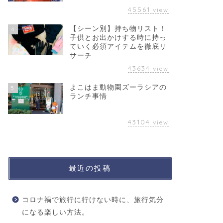
45561
view
【シーン別】持ち物リスト！
4
子供とお出かけする時に持っ
ていく必須アイテムを徹底リ
サーチ
43634
view
よこはま動物園ズーラシアの
5
ランチ事情
43104
view
最近の投稿
コロナ禍で旅行に行けない時に、旅行気分
になる楽しい方法。