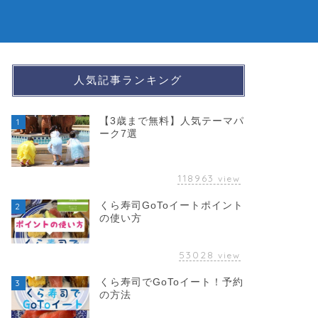
人気記事ランキング
【3歳まで無料】人気テーマパ
1
ーク7選
118963
view
くら寿司GoToイートポイント
2
の使い方
53028
view
くら寿司でGoToイート！予約
3
の方法