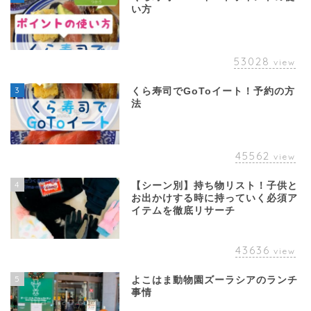
い方
53028
view
3
くら寿司でGoToイート！予約の方
法
45562
view
4
【シーン別】持ち物リスト！子供と
お出かけする時に持っていく必須ア
イテムを徹底リサーチ
43636
view
5
よこはま動物園ズーラシアのランチ
事情