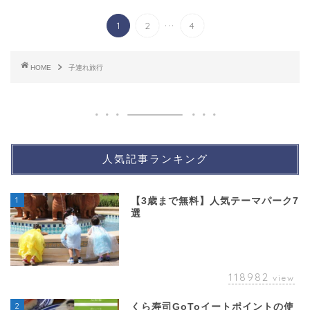
...
1
2
4
HOME
子連れ旅行
人気記事ランキング
1
【3歳まで無料】人気テーマパーク7
選
118982
view
2
くら寿司GoToイートポイントの使