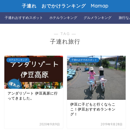
子連れ おでかけランキング Mamap
子連れおすすめスポット
ホテルランキング
グルメランキング
旅行な
― TAG ―
子連れ旅行
ホテルランキング
子連れおすすめスポット
アンダリゾート 伊豆高原に行
ってきました。
伊豆に子どもと行くならこ
こ！伊豆おすすめランキン
グ！
2020年9月9日
2019年9月28日